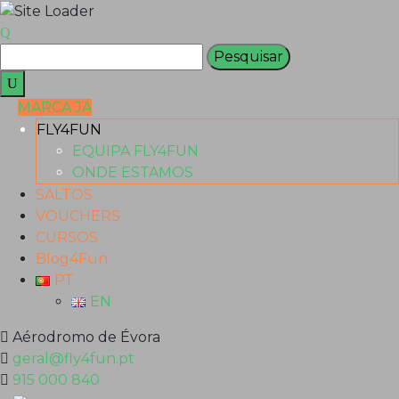
MARCA JÁ
FLY4FUN
EQUIPA FLY4FUN
ONDE ESTAMOS
SALTOS
VOUCHERS
CURSOS
Blog4Fun
PT
EN
Aérodromo de Évora
geral@fly4fun.pt
915 000 840